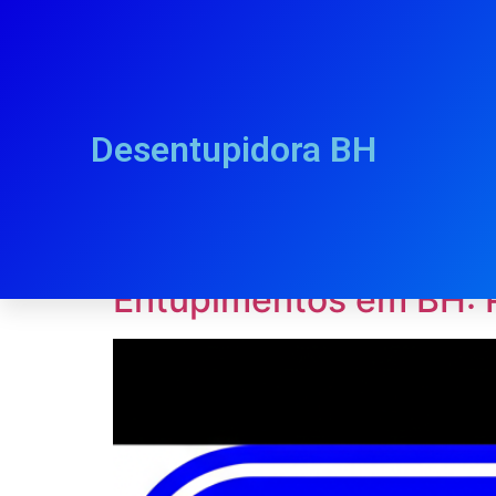
Desentupidora BH
Dia:
29 de julho 
Entupimentos em BH: P