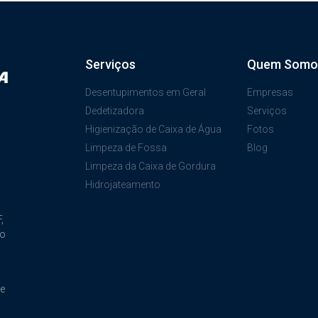
Serviços
Quem Somo
Desentupimentos em Geral
Empresas
Dedetizadora
Serviços
Higienização de Caixa de Água
Fotos
Limpeza de Fossa
Blog
Limpeza da Caixa de Gordura
Hidrojateamento
,
ão
de