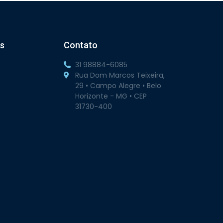
s
Contato
31 98884-6085
Rua Dom Marcos Teixeira,
29 • Campo Alegre • Belo
Horizonte - MG • CEP
31730-400