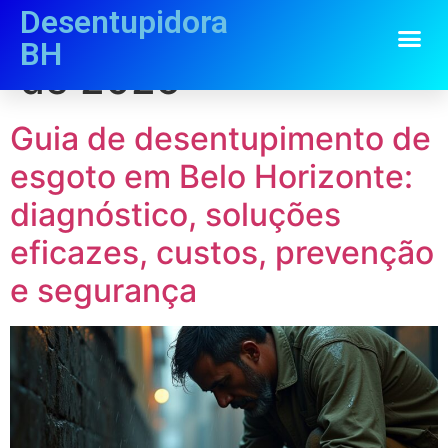
Desentupidora
Dia:
26 de setembro
BH
de 2025
Guia de desentupimento de
esgoto em Belo Horizonte:
diagnóstico, soluções
eficazes, custos, prevenção
e segurança