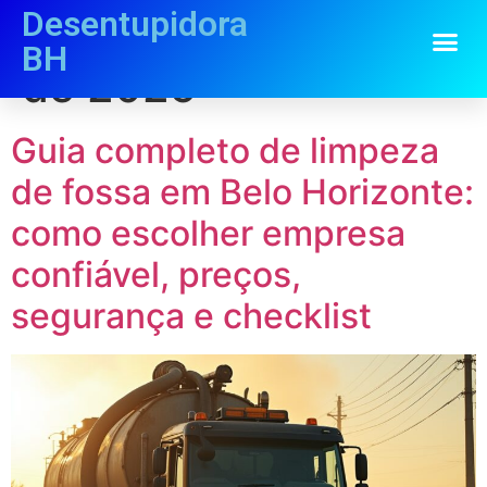
Desentupidora
Dia:
28 de novembro
BH
de 2025
Guia completo de limpeza
de fossa em Belo Horizonte:
como escolher empresa
confiável, preços,
segurança e checklist