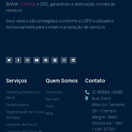
IBAMA,
COPASA
e CRQ, garantindo a destinação correta de
resíduos.
Seus dados são protegidos conforme a LGPD e utilizados
exclusivamente para contato e prestação de serviços.
Serviços
Quem Somos
Contato
31 98884-6085
Desentupimentos em
Empresas
Geral
Rua Dom
Serviços
Marcos Teixeira,
Dedetizadora
Fotos
29 • Campo
Higienização de Caixa
Blog
Alegre • Belo
de Água
Horizonte - MG
Limpeza de Fossa
• CEP 31730-
Limpeza da Caixa de