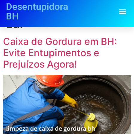
Desentupidora
Categoria:
“Casa e
BH
Lar”
Caixa de Gordura em BH:
Evite Entupimentos e
Prejuízos Agora!