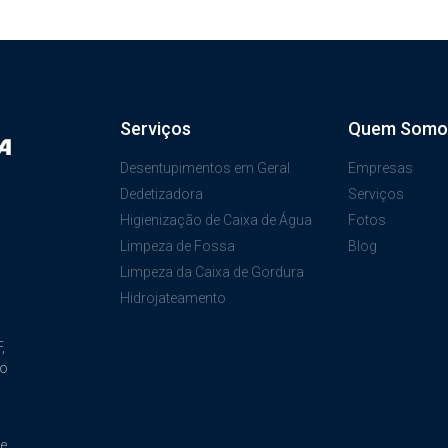
Serviços
Quem Somo
Desentupimentos em Geral
Empresas
Dedetizadora
Serviços
Higienização de Caixa de Água
Fotos
Limpeza de Fossa
Blog
Limpeza da Caixa de Gordura
Hidrojateamento
,
ão
de