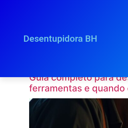
Desentupidora BH
Categoria:
“Casa 
Guia completo para de
ferramentas e quando 