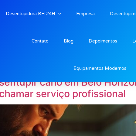
Desentupidora BH 24H
Empresa
Desentupim
Contato
Blog
Depoimentos
L
e Manutenção”
Equipamentos Modernos
sentupir cano em Belo Horizon
chamar serviço profissional