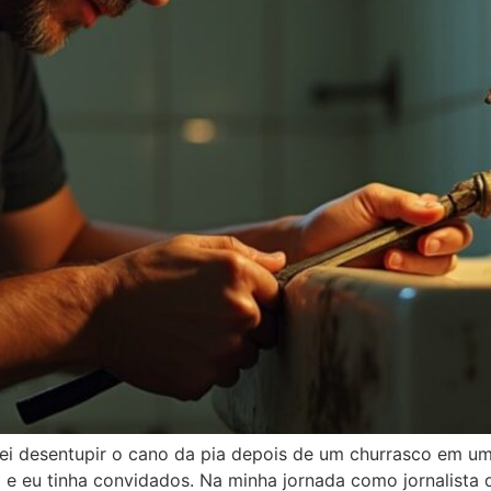
i desentupir o cano da pia depois de um churrasco em um
 e eu tinha convidados. Na minha jornada como jornalista