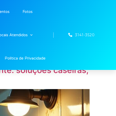
entos
Fotos
3141-3520
ocais Atendidos
Política de Privacidade
te: soluções caseiras,