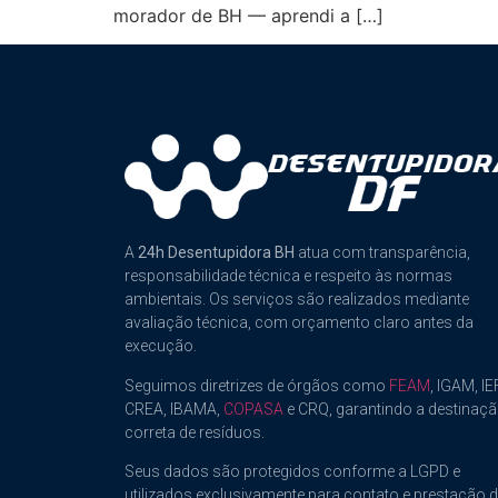
morador de BH — aprendi a […]
A
24h Desentupidora BH
atua com transparência,
responsabilidade técnica e respeito às normas
ambientais. Os serviços são realizados mediante
avaliação técnica, com orçamento claro antes da
execução.
Seguimos diretrizes de órgãos como
FEAM
, IGAM, IEF
CREA, IBAMA,
COPASA
e CRQ, garantindo a destinaç
correta de resíduos.
Seus dados são protegidos conforme a LGPD e
utilizados exclusivamente para contato e prestação 