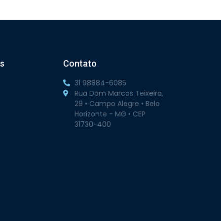
s
Contato
31 98884-6085
Rua Dom Marcos Teixeira,
29 • Campo Alegre • Belo
Horizonte - MG • CEP
31730-400