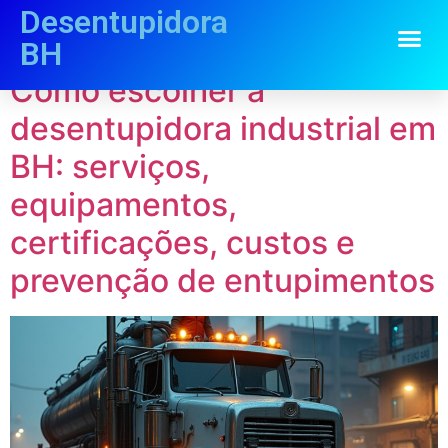
Desentupidora
Categoria:
“Gestão”
BH
Como escolher a
desentupidora industrial em
BH: serviços,
equipamentos,
certificações, custos e
prevenção de entupimentos