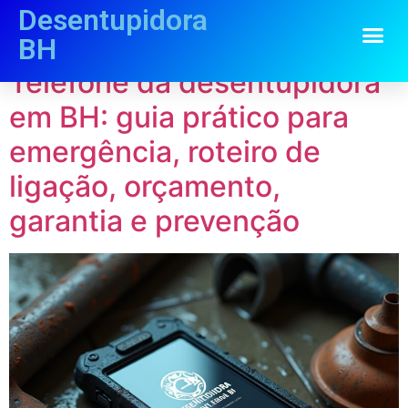
Desentupidora
Categoria:
“Guia”
BH
Telefone da desentupidora
em BH: guia prático para
emergência, roteiro de
ligação, orçamento,
garantia e prevenção