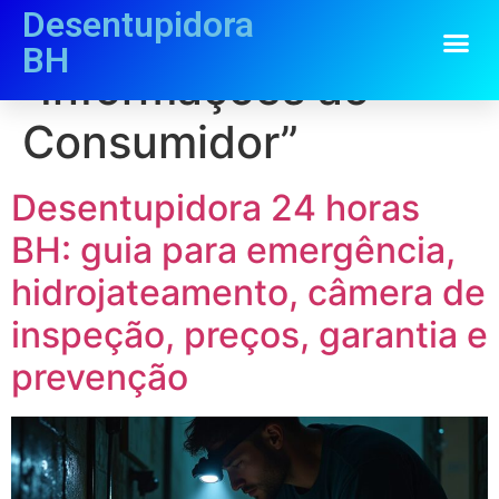
Desentupidora
Categoria:
BH
“Informações ao
Consumidor”
Desentupidora 24 horas
BH: guia para emergência,
hidrojateamento, câmera de
inspeção, preços, garantia e
prevenção