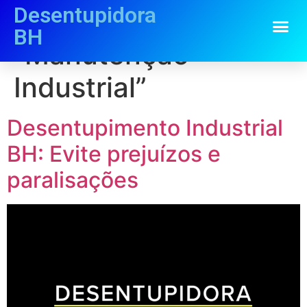
Desentupidora
Categoria:
BH
“Manutenção
Industrial”
Desentupimento Industrial
BH: Evite prejuízos e
paralisações