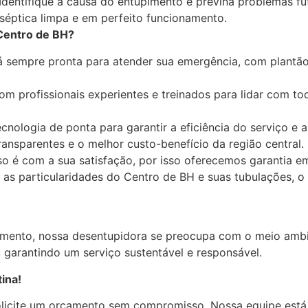
Identifique a causa do entupimento e previna problemas fu
éptica limpa e em perfeito funcionamento.
Centro de BH?
 sempre pronta para atender sua emergência, com plantão 
 profissionais experientes e treinados para lidar com to
cnologia de ponta para garantir a eficiência do serviço e a
nsparentes e o melhor custo-benefício da região central.
é com a sua satisfação, por isso oferecemos garantia em
s particularidades do Centro de BH e suas tubulações, o 
imento, nossa desentupidora se preocupa com o meio ambi
 garantindo um serviço sustentável e responsável.
ina!
licite um orçamento sem compromisso. Nossa equipe está 