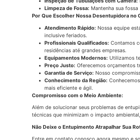
Inspeção de Tubulações com Câmera:
Limpeza de Fossa:
Mantenha sua fossa s
Por Que Escolher Nossa Desentupidora no 
Atendimento Rápido:
Nossa equipe está
inclusive feriados.
Profissionais Qualificados:
Contamos com
residências até grandes empresas.
Equipamentos Modernos:
Utilizamos te
Preço Justo:
Oferecemos orçamentos tra
Garantia de Serviço:
Nosso compromisso 
Conhecimento da Região:
Conhecemos a
mais eficiente e ágil.
Compromisso com o Meio Ambiente:
Além de solucionar seus problemas de entup
técnicas que minimizam o impacto ambiental,
Não Deixe o Entupimento Atrapalhar Sua Rot
Entre em contato conosco agora mesmo e so