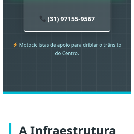
(31) 97155-9567
Motociclistas de apoio para driblar o trânsito
do Centro.
A Infraestrutura