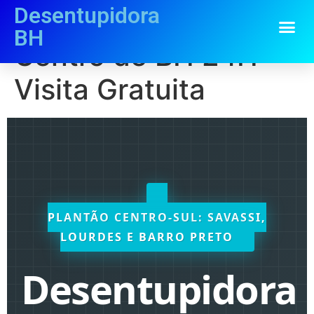
Desentupidora
Desentupidora no
BH
Centro de BH 24H-
Visita Gratuita
PLANTÃO CENTRO-SUL: SAVASSI,
LOURDES E BARRO PRETO
Desentupidora