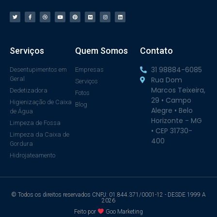
Serviços
Quem Somos
Contato
31 98884-6085
Desentupimentos em
Empresas
Geral
Rua Dom
Serviços
Marcos Teixeira,
Dedetizadora
Fotos
29 • Campo
Higienização de Caixa
Blog
Alegre • Belo
de Água
Horizonte - MG
Limpeza de Fossa
• CEP 31730-
Limpeza da Caixa de
400
Gordura
Hidrojateamento
© Todos os direitos reservados CNPJ: 01.844.371/0001-12 - DESDE 1999 A
2026
Feito por
Goo Marketing