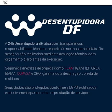
4o
A
24h Desentupidora BH
atua com transparência,
responsabilidade técnica e respeito às normas ambientais. Os
serviços são realizados mediante avaliação técnica, com
orçamento claro antes da execução.
Seguimos diretrizes de órgãos como
FEAM
, IGAM, IEF, CREA,
IBAMA,
COPASA
e CRQ, garantindo a destinação correta de
resíduos.
Seus dados são protegidos conforme a LGPD e utilizados
exclusivamente para contato e prestação de serviços.