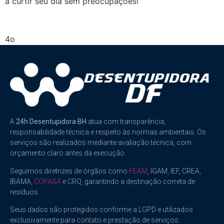
a curtir seu dia sem preocupações!
4o
A
24h Desentupidora BH
atua com transparência,
responsabilidade técnica e respeito às normas ambientais. Os
serviços são realizados mediante avaliação técnica, com
orçamento claro antes da execução.
Seguimos diretrizes de órgãos como
FEAM
, IGAM, IEF, CREA,
IBAMA,
COPASA
e CRQ, garantindo a destinação correta de
resíduos.
Seus dados são protegidos conforme a LGPD e utilizados
exclusivamente para contato e prestação de serviços.