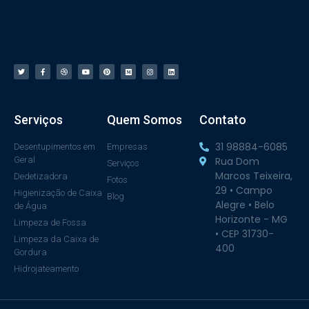
Serviços
Quem Somos
Contato
31 98884-6085
Desentupimentos em
Empresas
Geral
Rua Dom
Serviços
Marcos Teixeira,
Dedetizadora
Fotos
29 • Campo
Higienização de Caixa
Blog
Alegre • Belo
de Água
Horizonte - MG
Limpeza de Fossa
• CEP 31730-
Limpeza da Caixa de
400
Gordura
Hidrojateamento