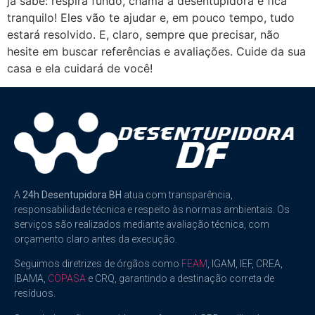
já sabe: respira fundo, chama a desentupidora e fica
tranquilo! Eles vão te ajudar e, em pouco tempo, tudo
estará resolvido. E, claro, sempre que precisar, não
hesite em buscar referências e avaliações. Cuide da sua
casa e ela cuidará de você!
A
24h Desentupidora BH
atua com transparência,
responsabilidade técnica e respeito às normas ambientais. Os
serviços são realizados mediante avaliação técnica, com
orçamento claro antes da execução.
Seguimos diretrizes de órgãos como
FEAM
, IGAM, IEF, CREA,
IBAMA,
COPASA
e CRQ, garantindo a destinação correta de
resíduos.