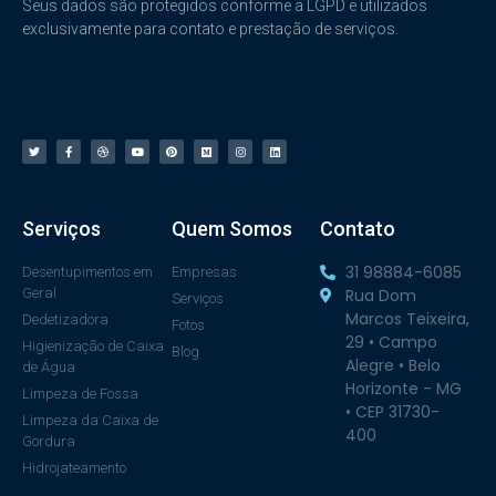
Seus dados são protegidos conforme a LGPD e utilizados
exclusivamente para contato e prestação de serviços.
Serviços
Quem Somos
Contato
31 98884-6085
Desentupimentos em
Empresas
Geral
Rua Dom
Serviços
Marcos Teixeira,
Dedetizadora
Fotos
29 • Campo
Higienização de Caixa
Blog
Alegre • Belo
de Água
Horizonte - MG
Limpeza de Fossa
• CEP 31730-
Limpeza da Caixa de
400
Gordura
Hidrojateamento