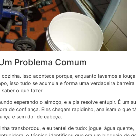
a: Um Problema Comum
a cozinha. Isso acontece porque, enquanto lavamos a louça
po, isso tudo se acumula e forma uma verdadeira barreira 
 saber o que fazer.
 mundo esperando o almoço, e a pia resolve entupir. É um 
ora de confiança. Eles chegam rapidinho, analisam o que 
gunça e sem dor de cabeça.
zinha transbordou, e eu tentei de tudo: joguei água quente
tupidora, o técnico identificou que era um bloqueio de 