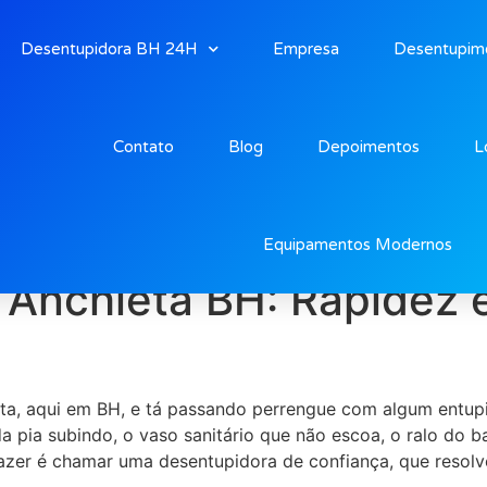
Desentupidora BH 24H
Empresa
Desentupim
Contato
Blog
Depoimentos
L
 Anchieta Bh
Equipamentos Modernos
Anchieta BH: Rapidez e
ta, aqui em BH, e tá passando perrengue com algum entup
a pia subindo, o vaso sanitário que não escoa, o ralo do 
fazer é chamar uma desentupidora de confiança, que resolv