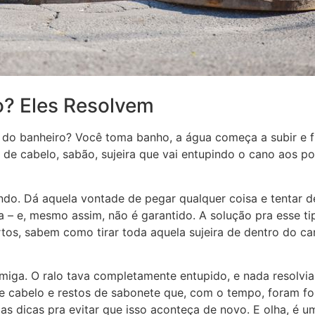
o? Eles Resolvem
do banheiro? Você toma banho, a água começa a subir e fi
e cabelo, sabão, sujeira que vai entupindo o cano aos pou
ndo. Dá aquela vontade de pegar qualquer coisa e tentar de
a – e, mesmo assim, não é garantido. A solução pra esse t
tos, sabem como tirar toda aquela sujeira de dentro do ca
miga. O ralo tava completamente entupido, e nada resolvi
 de cabelo e restos de sabonete que, com o tempo, foram 
s dicas pra evitar que isso aconteça de novo. E olha, é uma