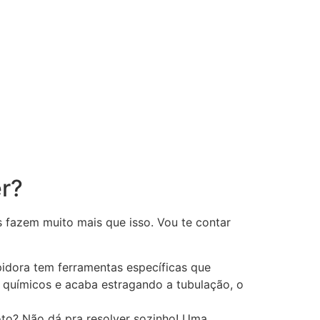
r?
s fazem muito mais que isso. Vou te contar
idora tem ferramentas específicas que
 químicos e acaba estragando a tubulação, o
oto? Não dá pra resolver sozinho! Uma