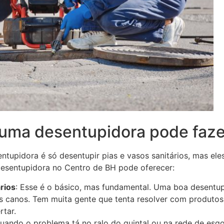
 uma desentupidora pode faze
tupidora é só desentupir pias e vasos sanitários, mas ele
desentupidora no Centro de BH pode oferecer:
rios
: Esse é o básico, mas fundamental. Uma boa desentup
s canos. Tem muita gente que tenta resolver com produtos
rtar.
quando o problema tá no ralo do quintal ou na rede de esg