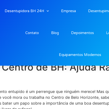
Desentupidora BH 24H
Empresa
Desentupim
Contato
Blog
Depoimentos
L
 Centro Bh
Equipamentos Modernos
Centro de BH: Ajuda Rá
ento entupido é um perrengue que ninguém merece! Mas qua
 você mora ou trabalha no Centro de Belo Horizonte, sabe
amos bater um papo sobre a importância de uma boa desent