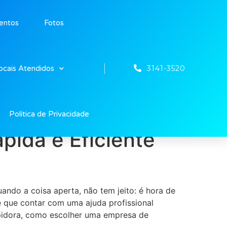
entos
Fotos
3141-3520
ocais Atendidos
Política de Privacidade
pida e Eficiente
ndo a coisa aperta, não tem jeito: é hora de
 que contar com uma ajuda profissional
upidora, como escolher uma empresa de