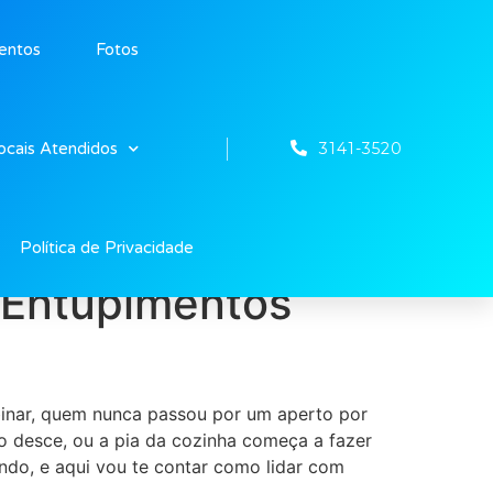
entos
Fotos
3141-3520
ocais Atendidos
Política de Privacidade
r Entupimentos
binar, quem nunca passou por um aperto por
 desce, ou a pia da cozinha começa a fazer
ndo, e aqui vou te contar como lidar com