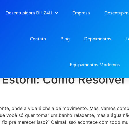
Desentupidora BH 24H
Empresa
Desentupim
Contato
Blog
Depoimentos
L
Estoril Bh
Equipamentos Modernos
 Estoril: Como Resolve
izonte, onde a vida é cheia de movimento. Mas, vamos com
ue você só quer tomar um banho relaxante, mas a água não
u fiz pra merecer isso?” Calma! Isso acontece com todo mu