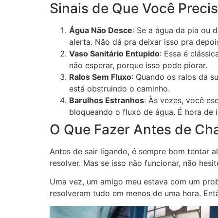
Sinais de Que Você Preci
Água Não Desce
: Se a água da pia ou 
alerta. Não dá pra deixar isso pra depoi
Vaso Sanitário Entupido
: Essa é clássi
não esperar, porque isso pode piorar.
Ralos Sem Fluxo
: Quando os ralos da s
está obstruindo o caminho.
Barulhos Estranhos
: Às vezes, você es
bloqueando o fluxo de água. É hora de i
O Que Fazer Antes de Ch
Antes de sair ligando, é sempre bom tentar 
resolver. Mas se isso não funcionar, não hes
Uma vez, um amigo meu estava com um problem
resolveram tudo em menos de uma hora. Então