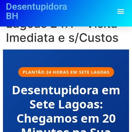
Desentupidora
Desentupidora Sete
BH
Lagoas 24H – Visita
Imediata e s/Custos
PLANTÃO 24 HORAS EM SETE LAGOAS
Desentupidora em
Sete Lagoas:
Chegamos em 20