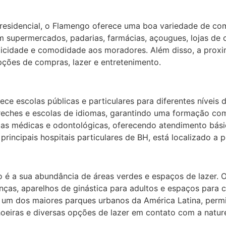
esidencial, o Flamengo oferece uma boa variedade de com
m supermercados, padarias, farmácias, açougues, lojas de 
ticidade e comodidade aos moradores. Além disso, a pro
pções de compras, lazer e entretenimento.
e escolas públicas e particulares para diferentes níveis d
eches e escolas de idiomas, garantindo uma formação comp
nicas médicas e odontológicas, oferecendo atendimento bás
rincipais hospitais particulares de BH, está localizado a 
 é a sua abundância de áreas verdes e espaços de lazer. 
nças, aparelhos de ginástica para adultos e espaços para 
 um dos maiores parques urbanos da América Latina, perm
hoeiras e diversas opções de lazer em contato com a natur