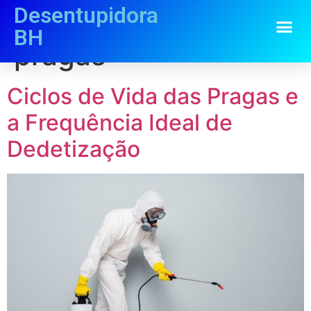
Desentupidora
Tag:
controle de
BH
pragas
Ciclos de Vida das Pragas e
a Frequência Ideal de
Dedetização