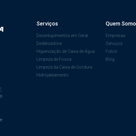
Serviços
Quem Somo
Desentupimentos em Geral
Empresas
Dedetizadora
Serviços
Higienização de Caixa de Água
Fotos
Limpeza de Fossa
Blog
Limpeza da Caixa de Gordura
Hidrojateamento
,
ão
de