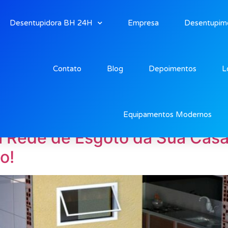
Desentupidora BH 24H
Empresa
Desentupim
Contato
Blog
Depoimentos
L
nta
Equipamentos Modernos
a Rede de Esgoto da Sua Cas
o!