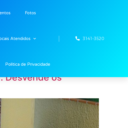
entos
Fotos
3141-3520
ocais Atendidos
Política de Privacidade
a: Desvende os