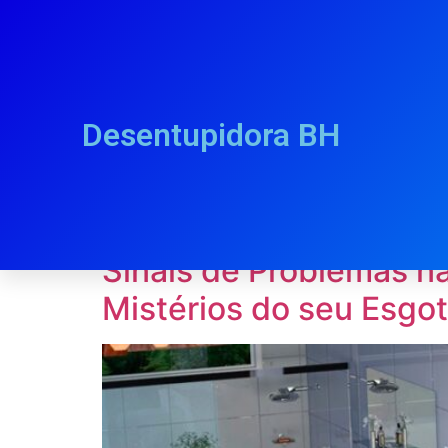
Desentupidora BH
Tag:
drenagem le
Sinais de Problemas n
Mistérios do seu Esgot