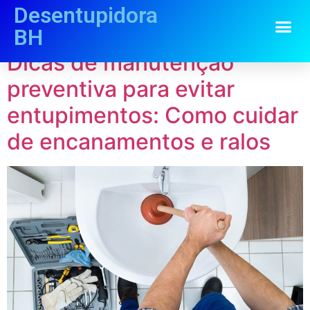
Desentupidora
Tag:
ralos
BH
Dicas de manutenção
preventiva para evitar
entupimentos: Como cuidar
de encanamentos e ralos