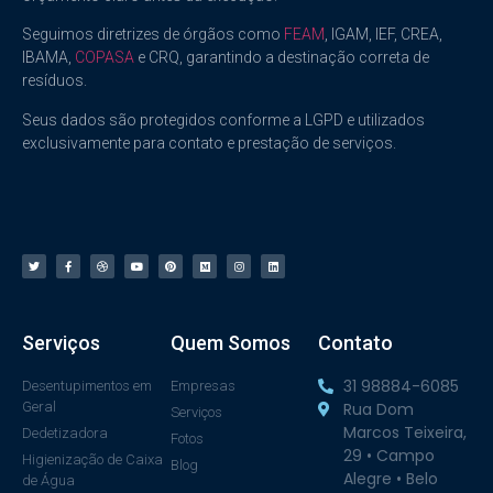
Seguimos diretrizes de órgãos como
FEAM
, IGAM, IEF, CREA,
IBAMA,
COPASA
e CRQ, garantindo a destinação correta de
resíduos.
Seus dados são protegidos conforme a LGPD e utilizados
exclusivamente para contato e prestação de serviços.
Serviços
Quem Somos
Contato
31 98884-6085
Desentupimentos em
Empresas
Geral
Rua Dom
Serviços
Marcos Teixeira,
Dedetizadora
Fotos
29 • Campo
Higienização de Caixa
Blog
Alegre • Belo
de Água