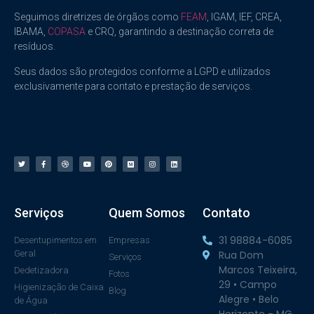
Seguimos diretrizes de órgãos como
FEAM
, IGAM, IEF, CREA,
IBAMA,
COPASA
e CRQ, garantindo a destinação correta de
resíduos.
Seus dados são protegidos conforme a LGPD e utilizados
exclusivamente para contato e prestação de serviços.
Serviços
Quem Somos
Contato
31 98884-6085
Desentupimentos em
Empresas
Geral
Rua Dom
Serviços
Marcos Teixeira,
Dedetizadora
Fotos
29 • Campo
Higienização de Caixa
Blog
Alegre • Belo
de Água