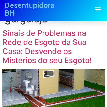
Desentupidora
Tag:
ruídos de
BH
gorgolejo
Sinais de Problemas na
Rede de Esgoto da Sua
Casa: Desvende os
Mistérios do seu Esgoto!