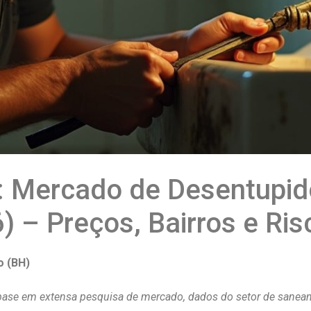
r: Mercado de Desentupid
) – Preços, Bairros e Ris
o (BH)
 base em extensa pesquisa de mercado, dados do setor de sane