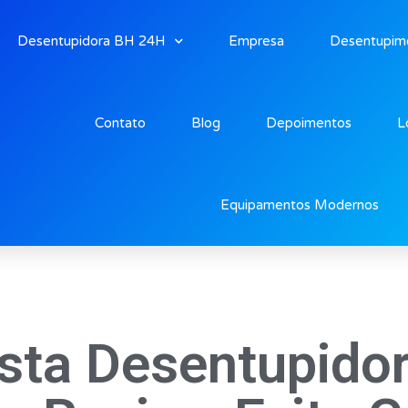
Desentupidora BH 24H
Empresa
Desentupim
Contato
Blog
Depoimentos
L
Equipamentos Modernos
sta Desentupido