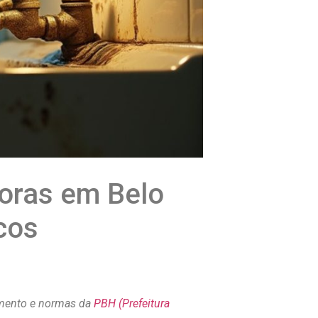
oras em Belo
cos
amento e normas da
PBH (Prefeitura