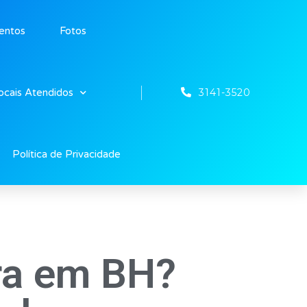
entos
Fotos
3141-3520
ocais Atendidos
Política de Privacidade
ra em BH?