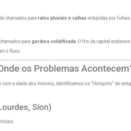
de chamados para
ralos pluviais e calhas
entupidas por folhas
 chamados para
gordura solidificada
. O frio da capital endurec
m o fluxo.
 Onde os Problemas Acontecem
com a idade dos imóveis, identificamos os “Hotspots” de ent
Lourdes, Sion)
ticais.