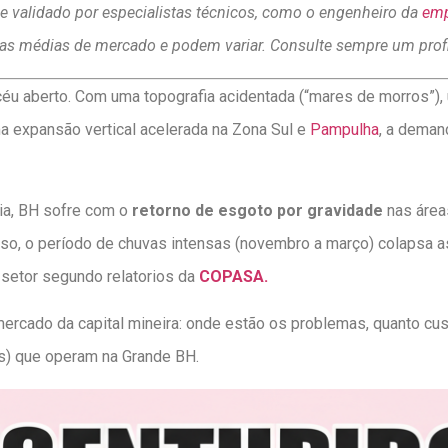
e validado por especialistas técnicos, como o engenheiro da
emp
vas médias de mercado e podem variar. Consulte sempre um profi
 céu aberto. Com uma topografia acidentada (“mares de morros”),
ma expansão vertical acelerada na Zona Sul e
Pampulha
, a deman
ia, BH sofre com o
retorno de esgoto por gravidade
nas área
sso, o período de chuvas intensas (novembro a março) colapsa as
setor segundo relatorios da
COPASA.
ercado da capital mineira: onde estão os problemas, quanto cu
s) que operam na Grande BH.