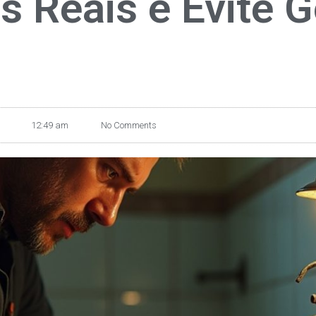
s Reais e Evite 
12:49 am
No Comments