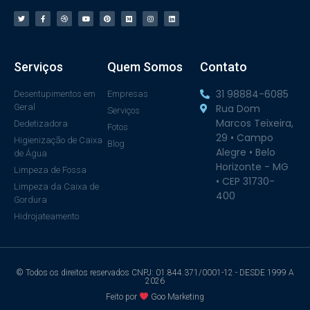
Serviços
Quem Somos
Contato
31 98884-6085
Desentupimentos em
Empresas
Geral
Rua Dom
Serviços
Marcos Teixeira,
Dedetizadora
Fotos
29 • Campo
Higienização de Caixa
Blog
Alegre • Belo
de Água
Horizonte - MG
Limpeza de Fossa
• CEP 31730-
Limpeza da Caixa de
400
Gordura
Hidrojateamento
© Todos os direitos reservados CNPJ: 01.844.371/0001-12 - DESDE 1999 A
2026
Feito por
Goo Marketing