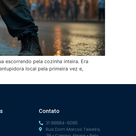
escorrendo pela cozinha inteira. Era
tupidora local pela primeira vez e,
s
Contato
31 98884-6085
Rua Dom Marcos Teixeira,
29 • Campo Alegre • Belo