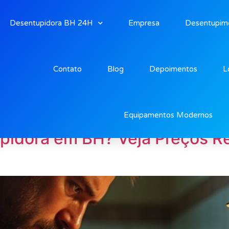
Desentupidora BH 24H
Empresa
Desentupim
Contato
Blog
Depoimentos
L
Horizonte”
Equipamentos Modernos
idora em BH? Veja Preços Re