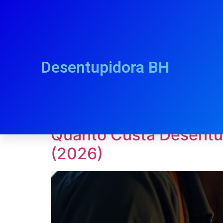
Desentupidora BH
Categoria:
“Belo 
Quanto Custa Desentup
(2026)