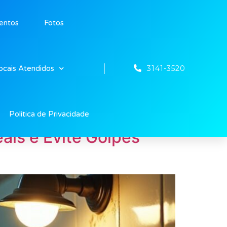
entos
Fotos
3141-3520
ocais Atendidos
Política de Privacidade
ais e Evite Golpes