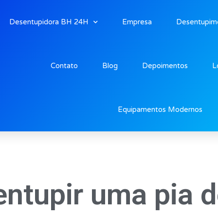
Desentupidora BH 24H
Empresa
Desentupim
Contato
Blog
Depoimentos
L
Equipamentos Modernos
ntupir uma pia d