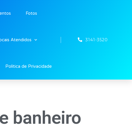
entos
Fotos
3141-3520
ocais Atendidos
Política de Privacidade
e banheiro