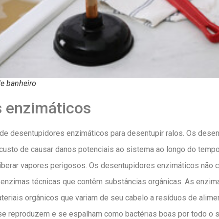
e banheiro
s enzimáticos
e desentupidores enzimáticos para desentupir ralos. Os dese
custo de causar danos potenciais ao sistema ao longo do tempo
m liberar vapores perigosos. Os desentupidores enzimáticos nã
 enzimas técnicas que contêm substâncias orgânicas. As enzim
eriais orgânicos que variam de seu cabelo a resíduos de alim
 se reproduzem e se espalham como bactérias boas por todo o 