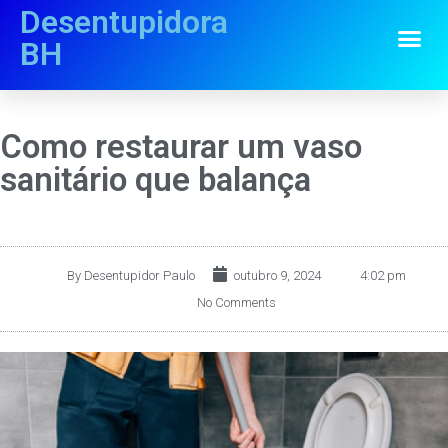
Desentupidora
BH
Como restaurar um vaso
sanitário que balança
By
Desentupidor Paulo
outubro 9, 2024
4:02 pm
No Comments