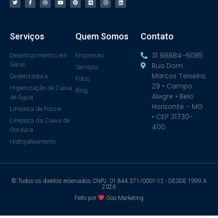
Serviços
Quem Somos
Contato
31 98884-6085
Desentupimentos em
Empresas
Geral
Rua Dom
Serviços
Marcos Teixeira,
Dedetizadora
Fotos
29 • Campo
Higienização de Caixa
Blog
Alegre • Belo
de Água
Horizonte - MG
Limpeza de Fossa
• CEP 31730-
Limpeza da Caixa de
400
Gordura
Hidrojateamento
© Todos os direitos reservados CNPJ: 01.844.371/0001-12 - DESDE 1999 A
2026
Feito por
Goo Marketing