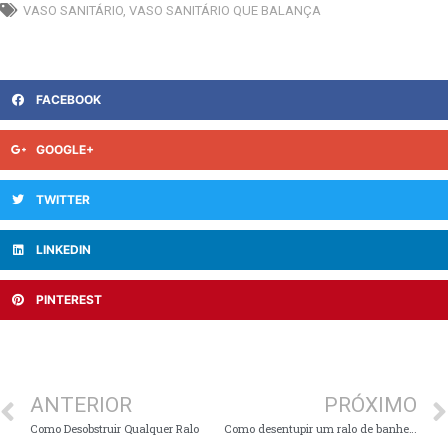
VASO SANITÁRIO
,
VASO SANITÁRIO QUE BALANÇA
FACEBOOK
GOOGLE+
TWITTER
LINKEDIN
PINTEREST
ANTERIOR
PRÓXIMO
Como Desobstruir Qualquer Ralo
Como desentupir um ralo de banheira