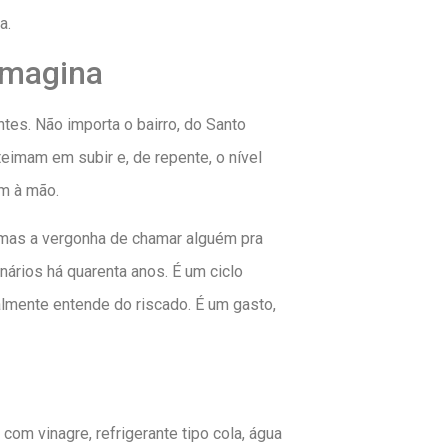
a.
Imagina
s. Não importa o bairro, do Santo
teimam em subir e, de repente, o nível
em à mão.
 mas a vergonha de chamar alguém pra
nários há quarenta anos. É um ciclo
almente entende do riscado. É um gasto,
 com vinagre, refrigerante tipo cola, água