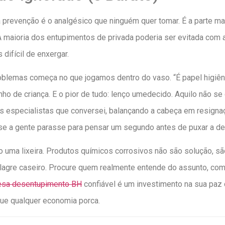
 prevenção é o analgésico que ninguém quer tomar. É a parte mai
 A maioria dos entupimentos de privada poderia ser evitada com 
difícil de enxergar.
roblemas começa no que jogamos dentro do vaso. “É papel higiêni
nho de criança. E o pior de tudo: lenço umedecido. Aquilo não se
 especialistas que conversei, balançando a cabeça em resignaç
, se a gente parasse para pensar um segundo antes de puxar a d
omo uma lixeira. Produtos químicos corrosivos não são solução, s
milagre caseiro. Procure quem realmente entende do assunto, c
sa desentupimento BH
confiável é um investimento na sua paz
 que qualquer economia porca.