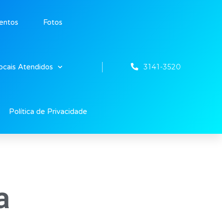
entos
Fotos
3141-3520
ocais Atendidos
Política de Privacidade
a