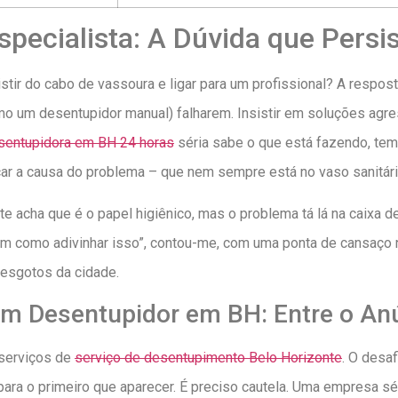
ecialista: A Dúvida que Persi
tir do cabo de vassoura e ligar para um profissional? A respos
 um desentupidor manual) falharem. Insistir em soluções agress
sentupidora em BH 24 horas
séria sabe o que está fazendo, tem
icar a causa do problema – que nem sempre está no vaso sanitári
e acha que é o papel higiênico, mas o problema tá lá na caixa de
 tem como adivinhar isso”, contou-me, com uma ponta de cansaço 
 esgotos da cidade.
m Desentupidor em BH: Entre o Anú
 serviços de
serviço de desentupimento Belo Horizonte
. O desaf
 para o primeiro que aparecer. É preciso cautela. Uma empresa s