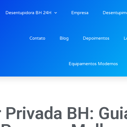
Desentupidora BH 24H
Empresa
Desentupim
Contato
Blog
Depoimentos
L
Equipamentos Modernos
 Privada BH: Gui