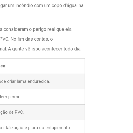
apagar um incêndio com um copo d’água: na
s consideram o perigo real que ela
PVC. No fim das contas, o
al. A gente vê isso acontecer todo dia.
eal
ode criar lama endurecida.
dem piorar.
ação de PVC.
ristalização e piora do entupimento.