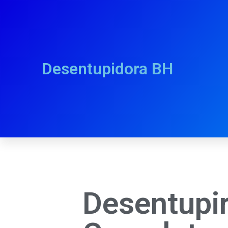
Desentupidora BH
Desentupir