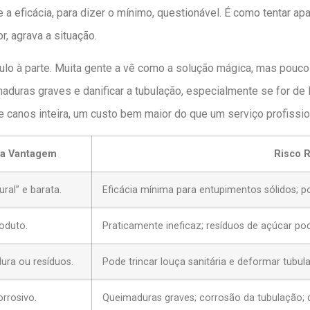
 e a eficácia, para dizer o mínimo, questionável. É como tentar 
r, agrava a situação.
tulo à parte. Muita gente a vê como a solução mágica, mas pouco
aduras graves e danificar a tubulação, especialmente se for de 
 canos inteira, um custo bem maior do que um serviço profission
a Vantagem
Risco R
ral” e barata.
Eficácia mínima para entupimentos sólidos; p
oduto.
Praticamente ineficaz; resíduos de açúcar po
dura ou resíduos.
Pode trincar louça sanitária e deformar tubul
orrosivo.
Queimaduras graves; corrosão da tubulação; c