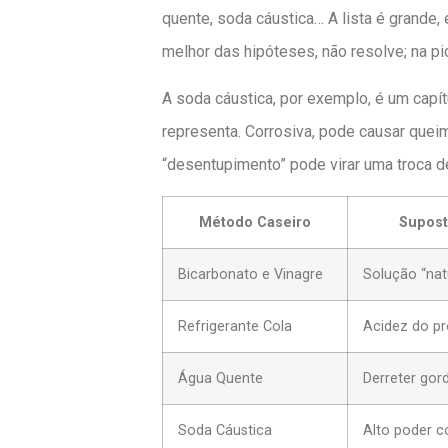
quente, soda cáustica… A lista é grande,
melhor das hipóteses, não resolve; na pio
A soda cáustica, por exemplo, é um capí
representa. Corrosiva, pode causar queim
“desentupimento” pode virar uma troca de
Método Caseiro
Supost
Bicarbonato e Vinagre
Solução “natu
Refrigerante Cola
Acidez do pr
Água Quente
Derreter gor
Soda Cáustica
Alto poder c