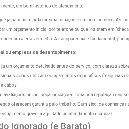
ialmente, um bom histórico de atendimento.
s que já passaram pela mesma situação é um bom começo. As ind
ar um orçamento inicial por telefone ou que insistem em “checa
der um alerta vermelho. A transparência é fundamental, prin
nal ou empresa de desentupimento:
ija um orçamento detalhado antes do serviço, com clareza sobr
sionais sérios utilizam equipamentos específicos (máquinas de
 e cabos.
e avaliações online, peça indicações. Uma boa reputação não se c
sas oferecem garantia pelo trabalho. É um sinal de confiança n
ntupimento grave, a agilidade no atendimento é crucial.
o Ignorado (e Barato)