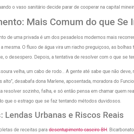
ando o vaso sanitário decide parar de cooperar na capital mineir
mento: Mais Comum do que Se 
o de uma privada é um dos pesadelos modernos mais recorrente
 a mesma. O fluxo de água vira um riacho preguiçoso, as bolhas 
e, o desespero. Depois, a tentativa de resolver com o que se t
ssoura velha, um cabo de rodo… A gente até sabe que não deve,
s alto”, desabafa dona Marlene, aposentada, moradora do Funcio
nta resolver sozinho, falha, e só então pensa em chamar quem re
 do que o estrago que se faz tentando métodos duvidosos.
s: Lendas Urbanas e Riscos Reais
epletas de receitas para
desentupimento caseiro BH
. Bicarbonato