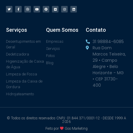
Serviços
Quem Somos
Contato
31 98884-6085
Desentupimentos em
Empresas
Geral
Rua Dom
Serviços
Marcos Teixeira,
Dedetizadora
Fotos
29 • Campo
Higienização de Caixa
Blog
Alegre • Belo
de Água
Horizonte - MG
Limpeza de Fossa
• CEP 31730-
Limpeza da Caixa de
400
Gordura
Hidrojateamento
© Todos os direitos reservados CNPJ: 01.844.371/0001-12 - DESDE 1999 A
2026
Feito por
Goo Marketing