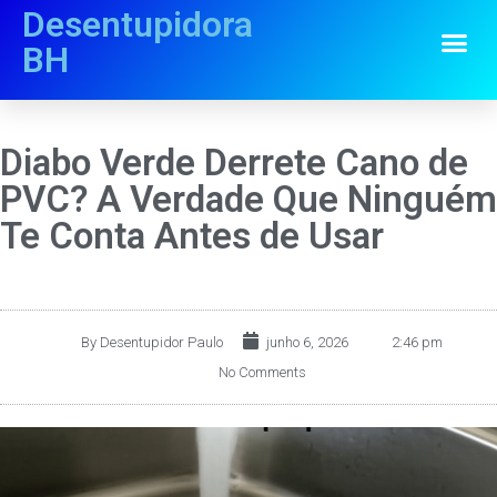
Desentupidora
BH
Diabo Verde Derrete Cano de
PVC? A Verdade Que Ninguém
Te Conta Antes de Usar
By
Desentupidor Paulo
junho 6, 2026
2:46 pm
No Comments