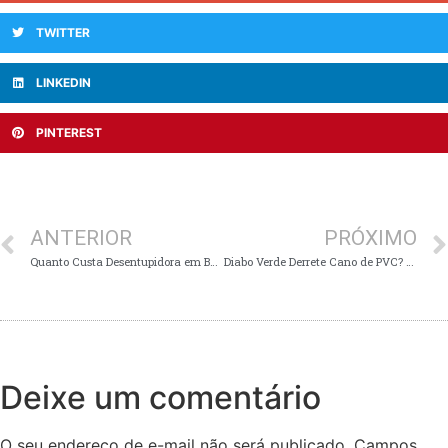
TWITTER
LINKEDIN
PINTEREST
ANTERIOR
PRÓXIMO
Quanto Custa Desentupidora em BH? Veja Preços Reais e Evite Golpes (2026)
Diabo Verde Derrete Cano de PVC? A Verdade Que Ninguém Te Conta Antes de Usar
Deixe um comentário
O seu endereço de e-mail não será publicado.
Campos