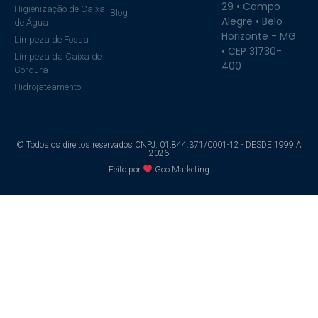
29 • Campo
Higienização de Caixa
Blog
Alegre • Belo
de Água
Horizonte - MG
Limpeza de Fossa
• CEP 31730-
Limpeza da Caixa de
400
Gordura
Hidrojateamento
© Todos os direitos reservados CNPJ: 01.844.371/0001-12 - DESDE 1999 A
2026
Feito por
Goo Marketing