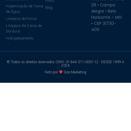
Fotos
29 • Campo
Higienização de Caixa
Blog
Alegre • Belo
de Água
Horizonte - MG
Limpeza de Fossa
• CEP 31730-
Limpeza da Caixa de
400
Gordura
Hidrojateamento
© Todos os direitos reservados CNPJ: 01.844.371/0001-12 - DESDE 1999 A
2026
Feito por
Goo Marketing