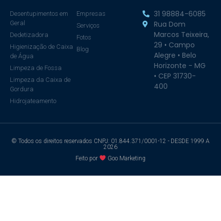
31 98884-6085
Desentupimentos em
Empresas
Geral
Rua Dom
Serviços
Marcos Teixeira,
Dedetizadora
Fotos
29 • Campo
Higienização de Caixa
Blog
Alegre • Belo
de Água
Horizonte - MG
Limpeza de Fossa
• CEP 31730-
Limpeza da Caixa de
400
Gordura
Hidrojateamento
© Todos os direitos reservados CNPJ: 01.844.371/0001-12 - DESDE 1999 A
2026
Feito por
Goo Marketing