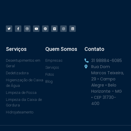
Serviços
Quem Somos
Contato
31 98884-6085
Desentupimentos em
Empresas
Geral
Rua Dom
Serviços
Marcos Teixeira,
Dedetizadora
Fotos
29 • Campo
Higienização de Caixa
Blog
Alegre • Belo
de Água
Horizonte - MG
Limpeza de Fossa
• CEP 31730-
Limpeza da Caixa de
400
Gordura
Hidrojateamento