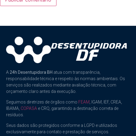
A
24h Desentupidora BH
atua com transparência,
responsabilidade técnica e respeito às normas ambientais. Os
serviços são realizados mediante avaliação técnica, com
orçamento claro antes da execução.
Seguimos diretrizes de órgãos como
FEAM
, IGAM, IEF, CREA,
IBAMA,
COPASA
e CRQ, garantindo a destinação correta de
resíduos.
Seus dados são protegidos conforme a LGPD e utilizados
exclusivamente para contato e prestação de serviços.