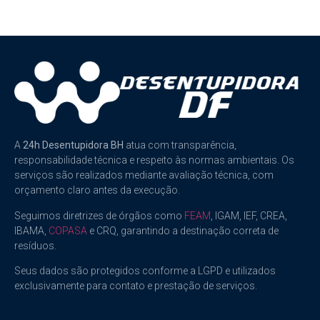
A
24h Desentupidora BH
atua com transparência,
responsabilidade técnica e respeito às normas ambientais. Os
serviços são realizados mediante avaliação técnica, com
orçamento claro antes da execução.
Seguimos diretrizes de órgãos como
FEAM
, IGAM, IEF, CREA,
IBAMA,
COPASA
e CRQ, garantindo a destinação correta de
resíduos.
Seus dados são protegidos conforme a LGPD e utilizados
exclusivamente para contato e prestação de serviços.