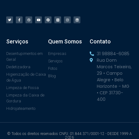
Serviços
Quem Somos
Contato
31 98884-6085
Desentupimentos em
Empresas
Geral
Rua Dom
Serviços
Marcos Teixeira,
Dedetizadora
Fotos
29 • Campo
Higienização de Caixa
Blog
Alegre • Belo
de Água
Horizonte - MG
Limpeza de Fossa
• CEP 31730-
Limpeza da Caixa de
400
Gordura
Hidrojateamento
© Todos os direitos reservados CNPJ: 01.844.371/0001-12 - DESDE 1999 A
2026