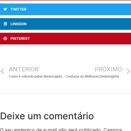
TWITTER
LINKEDIN
PINTEREST
ANTERIOR
PRÓXIMO
Como é cobrado pelas desentupidoras o valor do serviço de desentupimento?
Conheça as Melhores Desentupidoras na Região do Barreiro em BH
Deixe um comentário
O seu endereço de e-mail não será publicado.
Campos