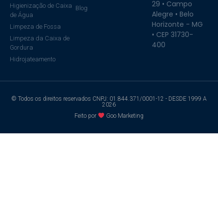
29 • Campo
Higienização de Caixa
Blog
Alegre • Belo
de Água
Horizonte - MG
Limpeza de Fossa
• CEP 31730-
Limpeza da Caixa de
400
Gordura
Hidrojateamento
© Todos os direitos reservados CNPJ: 01.844.371/0001-12 - DESDE 1999 A
2026
Feito por
Goo Marketing