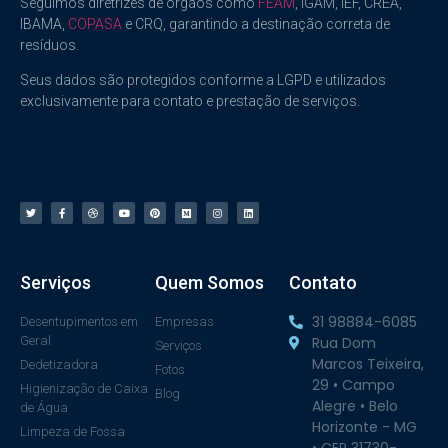
Seguimos diretrizes de órgãos como
FEAM
, IGAM, IEF, CREA,
IBAMA,
COPASA
e CRQ, garantindo a destinação correta de
resíduos.
Seus dados são protegidos conforme a LGPD e utilizados
exclusivamente para contato e prestação de serviços.
Serviços
Quem Somos
Contato
31 98884-6085
Desentupimentos em
Empresas
Geral
Rua Dom
Serviços
Marcos Teixeira,
Dedetizadora
Fotos
29 • Campo
Higienização de Caixa
Blog
Alegre • Belo
de Água
Horizonte - MG
Limpeza de Fossa
• CEP 31730-