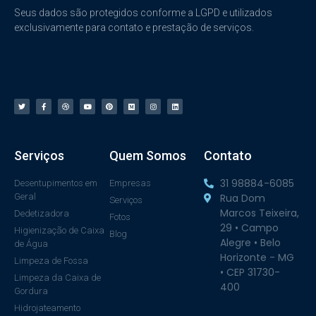
Seus dados são protegidos conforme a LGPD e utilizados
exclusivamente para contato e prestação de serviços.
Serviços
Quem Somos
Contato
31 98884-6085
Desentupimentos em
Empresas
Geral
Rua Dom
Serviços
Marcos Teixeira,
Dedetizadora
Fotos
29 • Campo
Higienização de Caixa
Blog
Alegre • Belo
de Água
Horizonte - MG
Limpeza de Fossa
• CEP 31730-
Limpeza da Caixa de
400
Gordura
Hidrojateamento