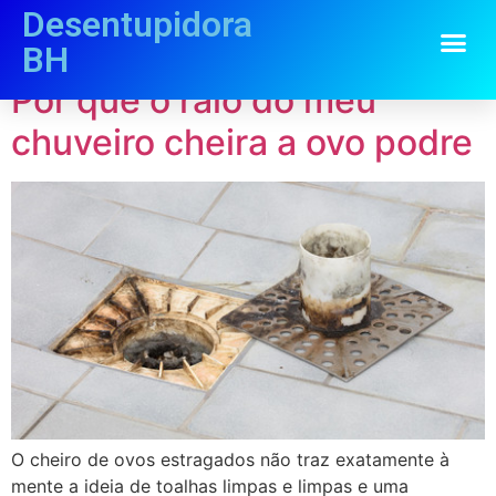
Desentupidora
Tag:
ovo podre
BH
Por que o ralo do meu
chuveiro cheira a ovo podre
O cheiro de ovos estragados não traz exatamente à
mente a ideia de toalhas limpas e limpas e uma