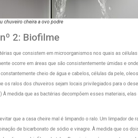
u chuveiro cheira a ovo podre
nº 2: Biofilme
térias que consistem em microorganismos nos quais as células 
mente ocorre em áreas que são consistentemente úmidas e onde 
 constantemente cheio de água e cabelos, células da pele, oleo
que os ralos dos chuveiros sejam locais privilegiados para o des
.) À medida que as bactérias decompõem esses materiais, ela
 evitar que a casa cheire mal é limpando o ralo. Um limpador d
nação de bicarbonato de sódio e vinagre. À medida que os do