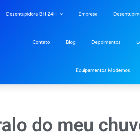
Desentupidora BH 24H
Empresa
Desentupim
Contato
Blog
Depoimentos
L
Equipamentos Modernos
ralo do meu chuv