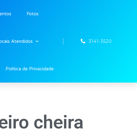
entos
Fotos
3141-3520
ocais Atendidos
Política de Privacidade
eiro cheira