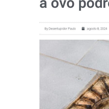
a ovo podr
By
Desentupidor Paulo
agosto 8, 2024