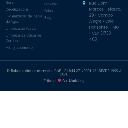
Geral
Rua Dom
Serviços
Marcos Teixeira,
Dedetizadora
Fotos
29 • Campo
Higienização de Caixa
Blog
Alegre • Belo
de Água
Horizonte - MG
Limpeza de Fossa
• CEP 31730-
Limpeza da Caixa de
400
Gordura
Hidrojateamento
© Todos os direitos reservados CNPJ: 01.844.371/0001-12 - DESDE 1999 A
2026
Feito por
Goo Marketing