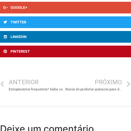
GOOGLE+
TWITTER
LINKEDIN
PINTEREST
ANTERIOR
PRÓXIMO
Entupimentos frequentes? Saiba como evitar esse problema e manter seus encanamentos livres
Riscos de produtos químicos para desentupir encanamentos
Deixe um comentário