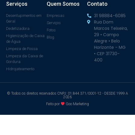
Serviços
Quem Somos
Contato
31 98884-6085
Desentupimentos em
Empresas
Geral
Rua Dom
Serviços
Marcos Teixeira,
Dedetizadora
Fotos
29 • Campo
Higienização de Caixa
Blog
Alegre • Belo
de Água
Horizonte - MG
Limpeza de Fossa
• CEP 31730-
Limpeza da Caixa de
400
Gordura
Hidrojateamento
© Todos os direitos reservados CNPJ: 01.844.371/0001-12 - DESDE 1999 A
2026
Feito por
Goo Marketing