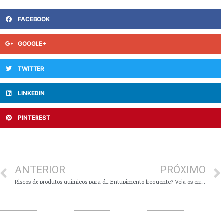
FACEBOOK
GOOGLE+
TWITTER
LINKEDIN
PINTEREST
ANTERIOR
PRÓXIMO
Riscos de produtos químicos para desentupir encanamentos
Entupimento frequente? Veja os erros mais comuns (e como evitá-los de vez)