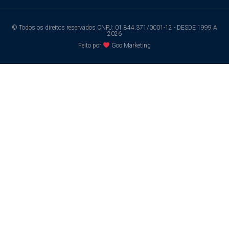
© Todos os direitos reservados CNPJ: 01.844.371/0001-12 - DESDE 1999 A
2026
Feito por
Goo Marketing