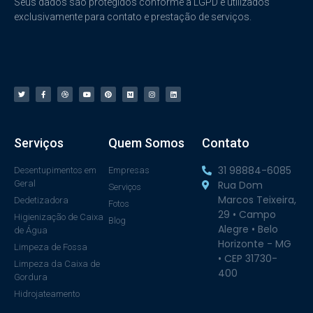
Seus dados são protegidos conforme a LGPD e utilizados
exclusivamente para contato e prestação de serviços.
Serviços
Quem Somos
Contato
31 98884-6085
Desentupimentos em
Empresas
Geral
Rua Dom
Serviços
Marcos Teixeira,
Dedetizadora
Fotos
29 • Campo
Higienização de Caixa
Blog
Alegre • Belo
de Água
Horizonte - MG
Limpeza de Fossa
• CEP 31730-
Limpeza da Caixa de
400
Gordura
Hidrojateamento